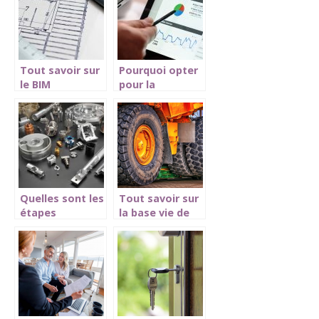
sur le marché
Tout savoir sur
Pourquoi opter
le BIM
pour la
Management
méthode BIM ?
Quelles sont les
Tout savoir sur
étapes
la base vie de
d’usinage ?
chantier