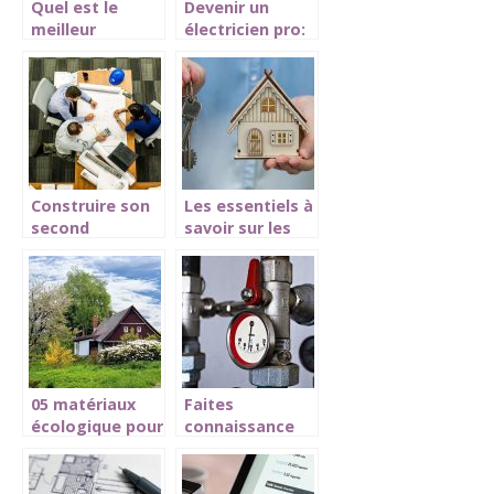
Quel est le
Devenir un
meilleur
électricien pro:
investissement,
comment y
l’immobilier ou
parvenir?
l’or ? On en
parle
Construire son
Les essentiels à
second
savoir sur les
logement, ce
assurances en
qu’il faut savoir
construction
05 matériaux
Faites
écologique pour
connaissance
une bonne
avec les
isolation de
différents types
votre maison
de chauffage