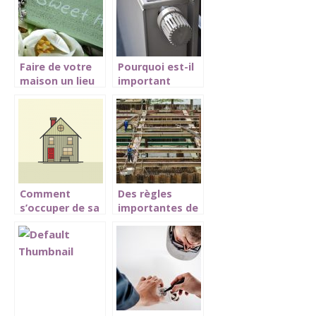
Faire de votre
Pourquoi est-il
maison un lieu
important
zen et un
d’entretenir le
endroit de joie.
chauffage?
Comment
Des règles
s’occuper de sa
importantes de
maison en cette
sécurité dans la
période de
construction
quarantaine?