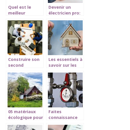
Quel est le
Devenir un
meilleur
électricien pro:
investissement,
comment y
l’immobilier ou
parvenir?
l’or ? On en
parle
Construire son
Les essentiels à
second
savoir sur les
logement, ce
assurances en
qu’il faut savoir
construction
05 matériaux
Faites
écologique pour
connaissance
une bonne
avec les
isolation de
différents types