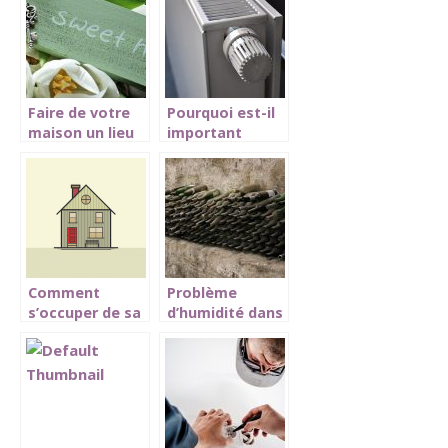
Faire de votre
Pourquoi est-il
maison un lieu
important
zen et un
d’entretenir le
endroit de joie.
chauffage?
Comment
Problème
s’occuper de sa
d’humidité dans
maison en cette
la cave: que
période de
faire?
quarantaine?