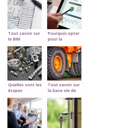
votre maison
de chauffage
sur le marché
Tout savoir sur
Pourquoi opter
le BIM
pour la
Management
méthode BIM ?
Quelles sont les
Tout savoir sur
étapes
la base vie de
d’usinage ?
chantier