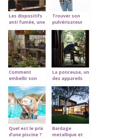
Les dispositifs
Trouver son
anti fumée, une
pulvérisateur
nécessité pour
électrique
les restaurants
Comment
La ponceuse, un
embellir son
des appareils
jardin en toute
qui intervient en
simplicité ?
construction
Quel est le prix
Bardage
d’une piscine ?
metallique et