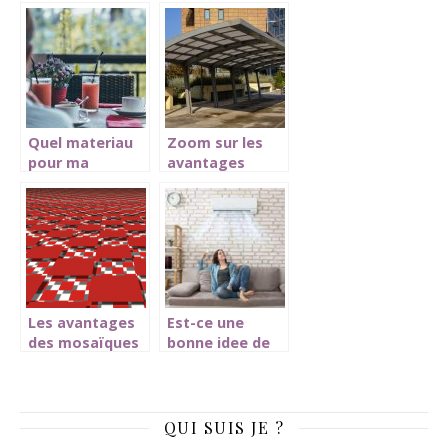
Voici le budget
bardage en bois
a prevoir
: quel
revetement
pour vos
facades ?
Quel materiau
Zoom sur les
pour ma
avantages
terrasse ? Prix,
procurés par
avantages et
l’installation
inconvenients
d’un carport
Les avantages
Est-ce une
des mosaïques
bonne idee de
de ciment
faire installer
une
climatisation
chez vous ?
QUI SUIS JE ?