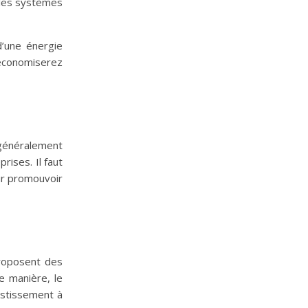
e les systèmes
d’une énergie
 économiserez
 généralement
rises. Il faut
ur promouvoir
 proposent des
te manière, le
vestissement à