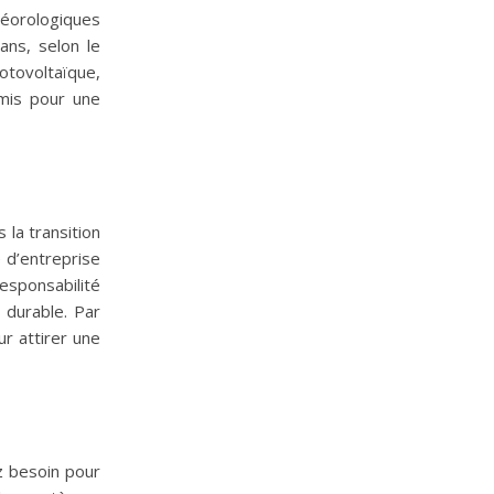
téorologiques
ans, selon le
otovoltaïque,
rmis pour une
 la transition
 d’entreprise
responsabilité
 durable. Par
r attirer une
z besoin pour