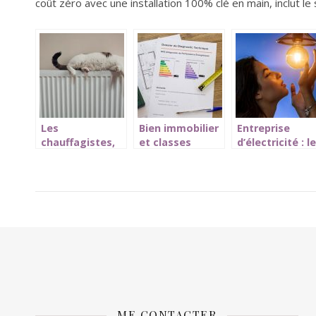
coût zéro avec une installation 100% clé en main, inclut le s
Les
Bien immobilier
Entreprise
chauffagistes,
et classes
d’électricité : l
les spécialistes
energetiques :
véritables
des chaudières
ce qu’il faut
raisons d’y
retenir !
recourir
ME CONTACTER