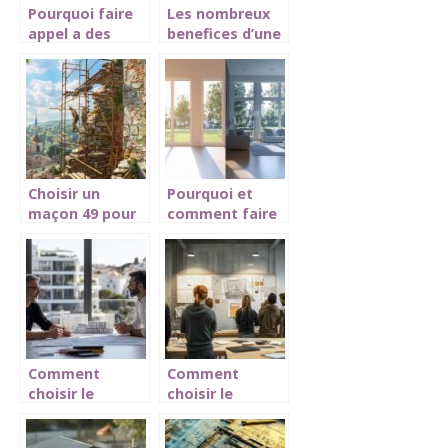
Pourquoi faire
Les nombreux
appel a des
benefices d’une
professionnels
installation
pour le
photovoltaique
nettoyage de
toiture la
rochelle
Choisir un
Pourquoi et
maçon 49 pour
comment faire
la rénovation de
changer vos
votre
fenêtres ?
patrimoine : une
décision
éclairée
Comment
Comment
choisir le
choisir le
meilleur
meilleur centre
architecte à
de formation