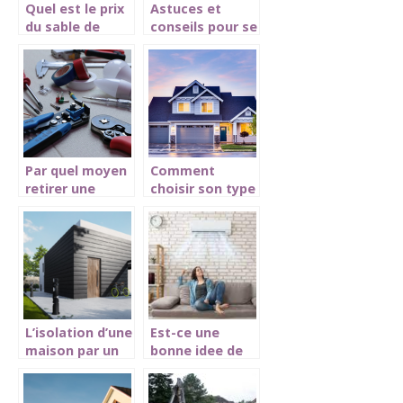
Quel est le prix
Astuces et
du sable de
conseils pour se
construction ?
débarrasser des
déchets de
chantier
Par quel moyen
Comment
retirer une
choisir son type
cheville Molly ?
d’ouverture ?
L’isolation d’une
Est-ce une
maison par un
bonne idee de
professionnel
faire installer
une