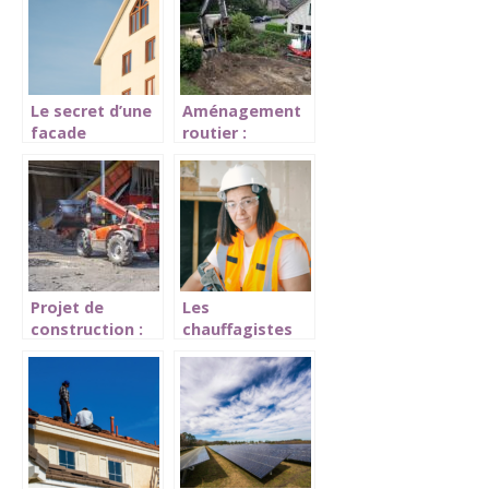
climatisation
chez vous ?
Le secret d’une
Aménagement
facade
routier :
eclatante : les
pourquoi faire
etapes
appel à une
essentielles du
entreprise de
ravalement
travaux publics?
Projet de
Les
construction :
chauffagistes
les moyens
professionnels :
parfaits pour
quand faire
gérer les
appel a leurs
déchets de
services ?
chantier