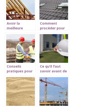
pendant vos
travaux
d’isolation
maison
Avoir la
Comment
meilleure
procéder pour
toiture pour
entretenir
votre maison
efficacement
son toit ?
Conseils
Ce qu’il faut
pratiques pour
savoir avant de
assurer un bon
construire une
déroulement
maison
des travaux sur
un chantier