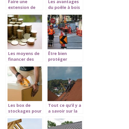
Faire une
Les avantages
extension de
du poêle à bois
maison,
comment ça se
passe ?
Les moyens de
Être bien
financer des
protéger
travaux dans
pendant les
une maison.
travaux,
comment faire
?
Les box de
Tout ce qu’il y a
stockages pour
a savoir sur la
un peu plus de
toiture de votre
liberté et de
maison !
confort